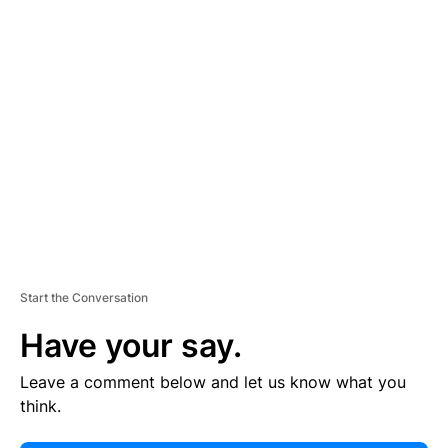
E
R
TI
S
E
M
E
N
T
Start the Conversation
Have your say.
Leave a comment below and let us know what you
think.