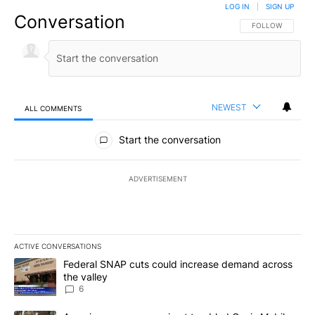
LOG IN
|
SIGN UP
Conversation
FOLLOW THIS CO
FOLLOW
NEWEST
ALL COMMENTS
All Comments
Start the conversation
ADVERTISEMENT
ACTIVE CONVERSATIONS
The following is a list of the most commented articles in the last 7
A trending article titled "Federal SNAP cuts could increase dema
Federal SNAP cuts could increase demand across
the valley
6