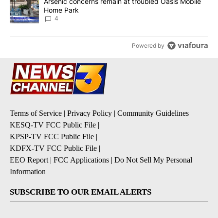
A trending article titled "Arsenic concerns remain at troubled O
Arsenic concerns remain at troubled Oasis Mobile
Home Park
4
Powered by
Terms of Service
|
Privacy Policy
|
Community Guidelines
KESQ-TV FCC Public File
|
KPSP-TV FCC Public File
|
KDFX-TV FCC Public File
|
EEO Report
|
FCC Applications
|
Do Not Sell My Personal
Information
SUBSCRIBE TO OUR EMAIL ALERTS