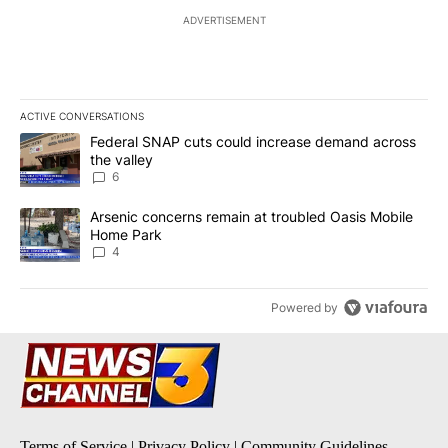
ADVERTISEMENT
ACTIVE CONVERSATIONS
The following is a list of the most commented articles in the last 7
A trending article titled "Federal SNAP cuts could increase dema
Federal SNAP cuts could increase demand across
the valley
6
A trending article titled "Arsenic concerns remain at troubled O
Arsenic concerns remain at troubled Oasis Mobile
Home Park
4
Powered by
Terms of Service
|
Privacy Policy
|
Community Guidelines