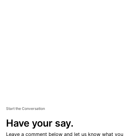
A
D
V
E
R
TI
S
E
M
E
N
T
Start the Conversation
Have your say.
Leave a comment below and let us know what you