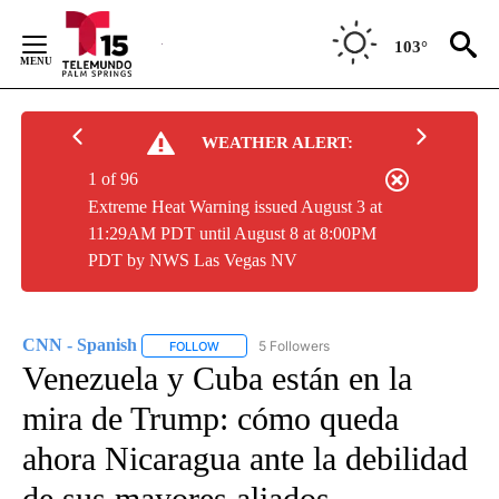
Skip
to
103°
Content
WEATHER ALERT:
1 of 96
Extreme Heat Warning issued August 3 at
11:29AM PDT until August 8 at 8:00PM
PDT by NWS Las Vegas NV
CNN - Spanish
5 Followers
FOLLOW
FOLLOW "CNN - SPANISH" TO RECEIVE NOTIFI
Venezuela y Cuba están en la
mira de Trump: cómo queda
ahora Nicaragua ante la debilidad
de sus mayores aliados