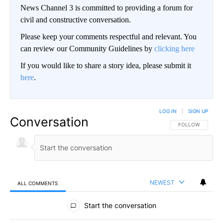
News Channel 3 is committed to providing a forum for
civil and constructive conversation.
Please keep your comments respectful and relevant. You
can review our Community Guidelines by
clicking here
If you would like to share a story idea, please submit it
here
.
LOG IN
|
SIGN UP
Conversation
FOLLOW THIS CO
FOLLOW
NEWEST
ALL COMMENTS
All Comments
Start the conversation