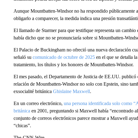
Aunque Mountbatten-Windsor no ha respondido públicamente a la
obligarlo a comparecer, la medida indica una presión transatlánt
El llamado de Starmer para que testifique representa un cambio d
había dicho que no se pronunciaría sobre si Mountbatten-Windso
El Palacio de Buckingham no ofreció una nueva declaración cu
señaló su
comunicado de octubre de 2025
en el que se detalla la
tratamiento, los títulos y los honores de Mountbatten-Windsor.
El mes pasado, el Departamento de Justicia de EE.UU. publicó o
relación de Mountbatten-Windsor no solo con Epstein, sino tamb
exsocialité británica
Ghislaine Maxwell
.
En un correo electrónico,
una persona identificada solo como “A”
británica
en 2001, preguntando si Maxwell había “encontrado al
conjunto de correos electrónicos parece mostrar a Maxwell ayud
“chicas”.
The-CNN-Wire