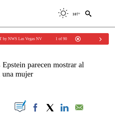
107°
PDT by NWS Las Vegas NV
1 of 90
TIFICATIONS ABOUT NEW PAGES ON "CNN - SPANISH".
s Epstein parecen mostrar al
n una mujer
ABOUT NEW PAGES ON "".
Facebook
X
LinkedIn
Email