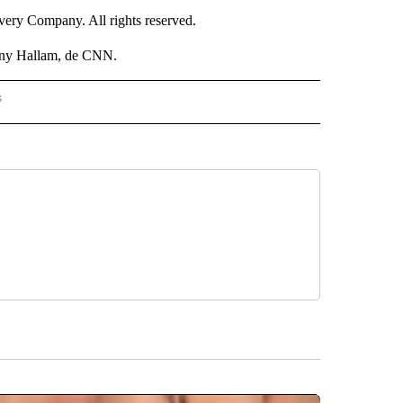
ry Company. All rights reserved.
nny Hallam, de CNN.
s
PANISH" TO RECEIVE NOTIFICATIONS ABOUT NEW PAGES ON "CNN - SPANISH".