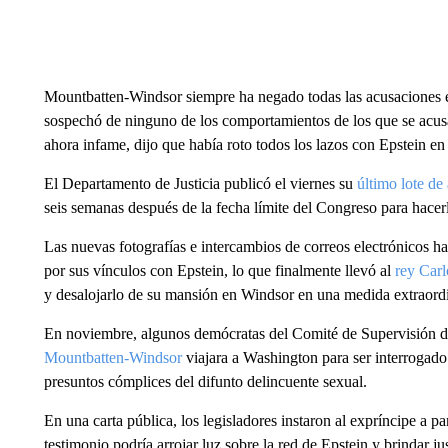
Mountbatten-Windsor siempre ha negado todas las acusaciones en
sospechó de ninguno de los comportamientos de los que se acus
ahora infame, dijo que había roto todos los lazos con Epstein en
El Departamento de Justicia publicó el viernes su
último lote de
seis semanas después de la fecha límite del Congreso para hacer
Las nuevas fotografías e intercambios de correos electrónicos 
por sus vínculos con Epstein, lo que finalmente llevó al
rey Carl
y desalojarlo de su mansión en Windsor en una medida extraordi
En noviembre, algunos demócratas del Comité de Supervisión 
Mountbatten-Windsor
viajara a Washington para ser interrogado
presuntos cómplices del difunto delincuente sexual.
En una carta pública, los legisladores instaron al expríncipe a pa
testimonio podría arrojar luz sobre la red de Epstein y brindar jus