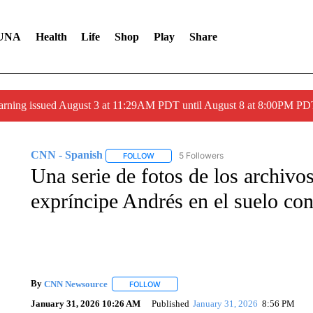
UNA
Health
Life
Shop
Play
Share
arning issued August 3 at 11:29AM PDT until August 8 at 8:00PM 
CNN - Spanish
5 Followers
FOLLOW
FOLLOW "CNN - SPANISH" TO RECEIVE NO
Una serie de fotos de los archivo
expríncipe Andrés en el suelo co
By
CNN Newsource
FOLLOW
FOLLOW "" TO RECEIVE NOTIFICATIONS 
January 31, 2026 10:26 AM
Published
January 31, 2026
8:56 PM