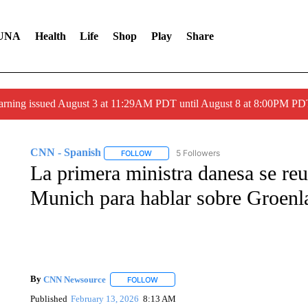
UNA
Health
Life
Shop
Play
Share
arning issued August 3 at 11:29AM PDT until August 8 at 8:00PM 
CNN - Spanish
5 Followers
FOLLOW
FOLLOW "CNN - SPANISH" TO RECEIVE NO
La primera ministra danesa se re
Munich para hablar sobre Groenl
By
CNN Newsource
FOLLOW
FOLLOW "" TO RECEIVE NOTIFICATIONS 
Published
February 13, 2026
8:13 AM