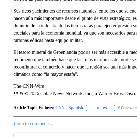
Sus ricos yacimientos de recursos naturales, entre los que se encu
hacen aún más importante desde el punto de vista estratégico, 
dominio de la industria de las tierras raras para ejercer presió
cruciales para la economía mundial, ya que son necesarios para f
turbinas eólicas hasta equipo militar.
El tesoro mineral de Groenlandia podría ser más accesible a medid
fenómeno que también hace que las rutas marítimas del norte se
reconfigurar el comercio y hacer que la región sea aún más impor
climática como “la mayor estafa”.
The-CNN-Wire
™ & © 2026 Cable News Network, Inc., a Warner Bros. Discove
Article Topic Follows:
CNN - Spanish
5 Follower
FOLLOW
FOLLOW "CNN - S
Jump to comments ↓