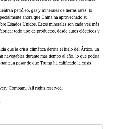
entran petróleo, gas y minerales de tierras raras, lo
especialmente ahora que China ha aprovechado su
n sobre Estados Unidos. Estos minerales son cada vez más
abricar todo tipo de productos, desde autos eléctricos y
a que la crisis climática derrita el hielo del Ártico, un
an navegables durante más tiempo al año, lo que podría
tante, a pesar de que Trump ha calificado la crisis
ry Company. All rights reserved.
s
PANISH" TO RECEIVE NOTIFICATIONS ABOUT NEW PAGES ON "CNN - SPANISH".