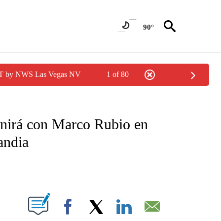
90°
PDT by NWS Las Vegas NV
1 of 80
TIFICATIONS ABOUT NEW PAGES ON "CNN - SPANISH".
unirá con Marco Rubio en
andia
ABOUT NEW PAGES ON "".
Facebook
X
LinkedIn
Email