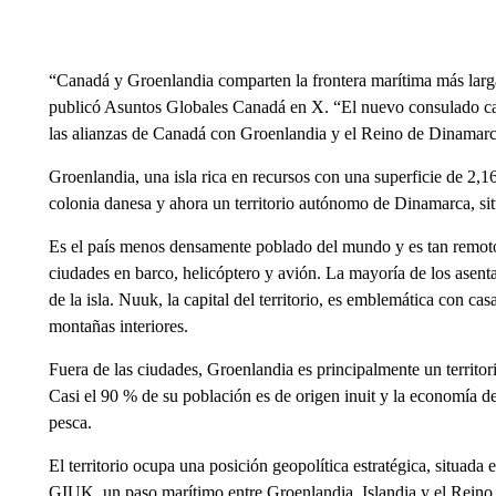
“Canadá y Groenlandia comparten la frontera marítima más larga
publicó Asuntos Globales Canadá en X. “El nuevo consulado ca
las alianzas de Canadá con Groenlandia y el Reino de Dinamarc
Groenlandia, una isla rica en recursos con una superficie de 2,1
colonia danesa y ahora un territorio autónomo de Dinamarca, sit
Es el país menos densamente poblado del mundo y es tan remoto 
ciudades en barco, helicóptero y avión. La mayoría de los asenta
de la isla. Nuuk, la capital del territorio, es emblemática con ca
montañas interiores.
Fuera de las ciudades, Groenlandia es principalmente un territori
Casi el 90 % de su población es de origen inuit y la economía de
pesca.
El territorio ocupa una posición geopolítica estratégica, situad
GIUK, un paso marítimo entre Groenlandia, Islandia y el Reino 