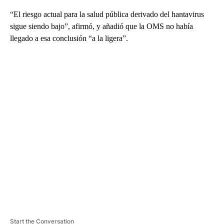
“El riesgo actual para la salud pública derivado del hantavirus
sigue siendo bajo”, afirmó, y añadió que la OMS no había
llegado a esa conclusión “a la ligera”.
A
D
V
E
R
TI
S
E
M
E
N
T
Start the Conversation