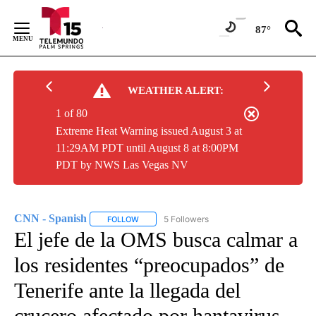
Skip
to
87°
Content
WEATHER ALERT:
1 of 80
Extreme Heat Warning issued August 3 at
11:29AM PDT until August 8 at 8:00PM
PDT by NWS Las Vegas NV
CNN - Spanish
5 Followers
FOLLOW
FOLLOW "CNN - SPANISH" TO RECEIVE NOTIFI
El jefe de la OMS busca calmar a
los residentes “preocupados” de
Tenerife ante la llegada del
crucero afectado por hantavirus