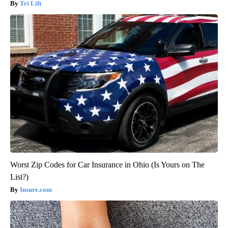
Tri Lift
Worst Zip Codes for Car Insurance in Ohio (Is Yours on The
List?)
Insure.com