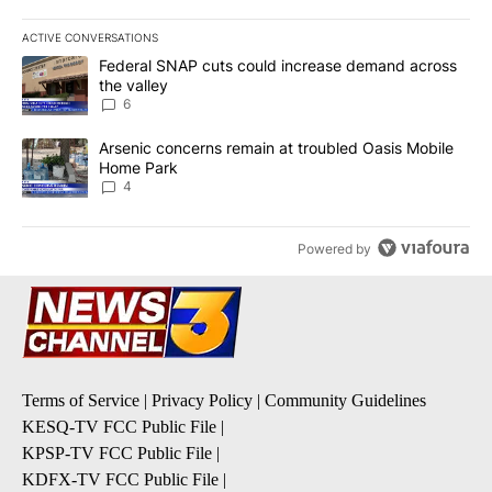
ACTIVE CONVERSATIONS
The following is a list of the most commented articles in the last 7
A trending article titled "Federal SNAP cuts could increase dema
Federal SNAP cuts could increase demand across
the valley
6
A trending article titled "Arsenic concerns remain at troubled O
Arsenic concerns remain at troubled Oasis Mobile
Home Park
4
Powered by
Terms of Service
|
Privacy Policy
|
Community Guidelines
KESQ-TV FCC Public File
|
KPSP-TV FCC Public File
|
KDFX-TV FCC Public File
|