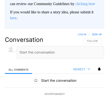
can review our Community Guidelines by
clicking here
If you would like to share a story idea, please submit it
here
.
LOG IN
|
SIGN UP
Conversation
FOLLOW THIS CO
FOLLOW
NEWEST
ALL COMMENTS
All Comments
Start the conversation
ADVERTISEMENT