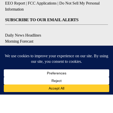
EEO Report
|
FCC Applications
|
Do Not Sell My Personal
Information
SUBSCRIBE TO OUR EMAIL ALERTS
Daily News Headlines
Morning Forecast
Breaking News
Severe Weather
Contests & Promotions
Coronavirus Updates
DOWNLOAD OUR APPS
Available for iOS and Android