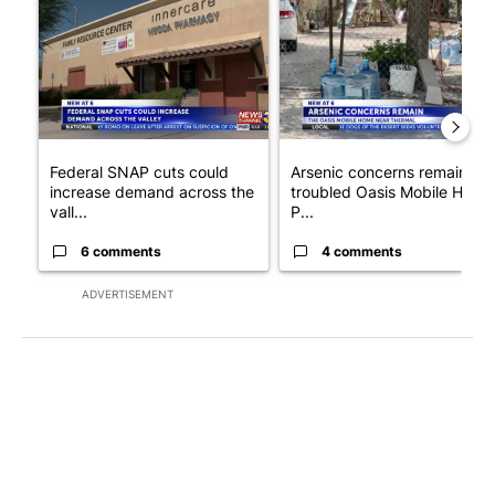
A trending article titled "Federal SNAP cuts could increase de
A trending article titled "Ar
Federal SNAP cuts could
Arsenic concerns remain at
increase demand across the
troubled Oasis Mobile Home
vall...
P...
6 comments
4 comments
ADVERTISEMENT