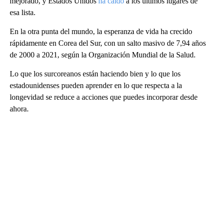
mejorado, y Estados Unidos
ha caído
a los últimos lugares de
esa lista.
En la otra punta del mundo, la esperanza de vida ha crecido
rápidamente en Corea del Sur, con un salto masivo de 7,94 años
de 2000 a 2021, según la Organización Mundial de la Salud.
Lo que los surcoreanos están haciendo bien y lo que los
estadounidenses pueden aprender en lo que respecta a la
longevidad se reduce a acciones que puedes incorporar desde
ahora.
A
D
V
E
R
TI
S
E
M
E
N
T