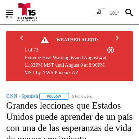
Skip
to
101°
Content
WEATHER ALERT:
1 of 73
Extreme Heat Warning issued August 4 at
11:33PM MST until August 9 at 8:00PM
MST by NWS Phoenix AZ
CNN - Spanish
5 Followers
FOLLOW
FOLLOW "CNN - SPANISH" TO RECEIVE NOTIFI
Grandes lecciones que Estados
Unidos puede aprender de un país
con una de las esperanzas de vida
de mayor crecimiento