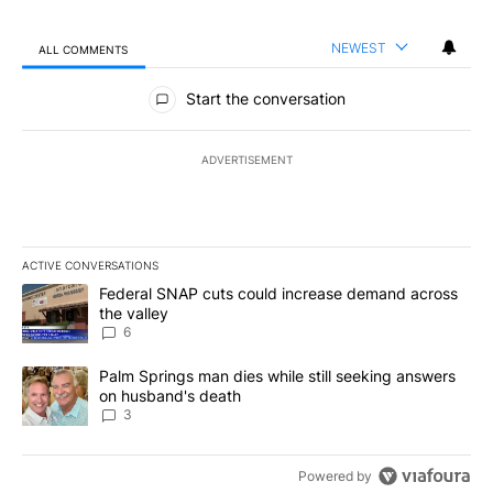
NEWEST
ALL COMMENTS
All Comments
Start the conversation
ADVERTISEMENT
ACTIVE CONVERSATIONS
The following is a list of the most commented articles in the last 7
A trending article titled "Federal SNAP cuts could increase dema
Federal SNAP cuts could increase demand across
the valley
6
A trending article titled "Palm Springs man dies while still seek
Palm Springs man dies while still seeking answers
on husband's death
3
Powered by