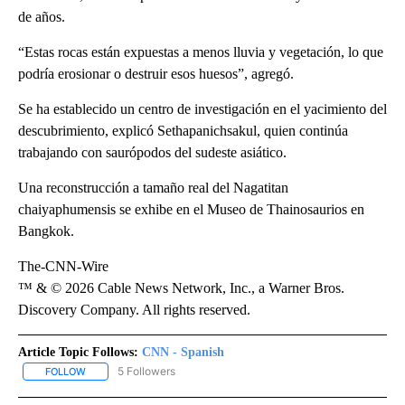
de años.
“Estas rocas están expuestas a menos lluvia y vegetación, lo que
podría erosionar o destruir esos huesos”, agregó.
Se ha establecido un centro de investigación en el yacimiento del
descubrimiento, explicó Sethapanichsakul, quien continúa
trabajando con saurópodos del sudeste asiático.
Una reconstrucción a tamaño real del Nagatitan
chaiyaphumensis se exhibe en el Museo de Thainosaurios en
Bangkok.
The-CNN-Wire
™ & © 2026 Cable News Network, Inc., a Warner Bros.
Discovery Company. All rights reserved.
Article Topic Follows:
CNN - Spanish
5 Followers
FOLLOW
FOLLOW "CNN - SPANISH" TO RECEIVE NOTIFICATIONS ABOUT NE