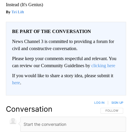
Instead (It's Genius)
Tri Lift
BE PART OF THE CONVERSATION
News Channel 3 is committed to providing a forum for
civil and constructive conversation.
Please keep your comments respectful and relevant. You
can review our Community Guidelines by
clicking here
If you would like to share a story idea, please submit it
here
.
LOG IN
|
SIGN UP
Conversation
FOLLOW THIS CO
FOLLOW