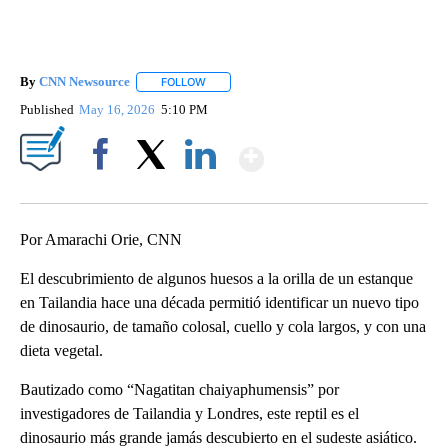
By
CNN Newsource
FOLLOW
FOLLOW "" TO RECEIVE NOTIFICATIONS ABOU
Published
May 16, 2026
5:10 PM
Show More
Facebook
X
LinkedIn
Por Amarachi Orie, CNN
El descubrimiento de algunos huesos a la orilla de un estanque
en Tailandia hace una década permitió identificar un nuevo tipo
de dinosaurio, de tamaño colosal, cuello y cola largos, y con una
dieta vegetal.
Bautizado como “Nagatitan chaiyaphumensis” por
investigadores de Tailandia y Londres, este reptil es el
dinosaurio más grande jamás descubierto en el sudeste asiático.