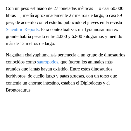
Con un peso estimado de 27 toneladas métricas —o casi 60.000
libras—, medía aproximadamente 27 metros de largo, o casi 89
pies, de acuerdo con el estudio publicado el jueves en la revista
Scientific Reports
. Para contextualizar, un Tyrannosaurus rex
grande habría pesado entre 4.000 y 6.800 kilogramos y medido
más de 12 metros de largo.
Nagatitan chaiyaphumensis pertenecía a un grupo de dinosaurios
conocidos como
saurópodos
, que fueron los animales más
grandes que jamás hayan existido. Entre estos dinosaurios
herbívoros, de cuello largo y patas gruesas, con un torso que
contenía un enorme intestino, estaban el Diplodocus y el
Brontosaurus.
A
D
V
E
R
TI
S
E