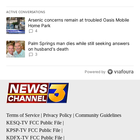
ACTIVE CONVERSATIONS
The following is a list of the most commented articles in the last 7
A trending article titled "Arsenic concerns remain at troubled O
Arsenic concerns remain at troubled Oasis Mobile
Home Park
4
A trending article titled "Palm Springs man dies while still seek
Palm Springs man dies while still seeking answers
on husband's death
3
Powered by
Terms of Service
|
Privacy Policy
|
Community Guidelines
KESQ-TV FCC Public File
|
KPSP-TV FCC Public File
|
KDFX-TV FCC Public File
|