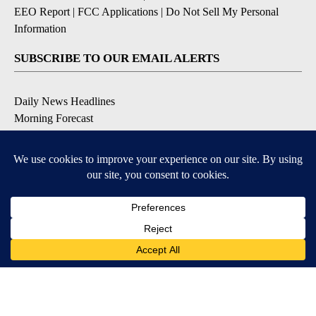
EEO Report
|
FCC Applications
|
Do Not Sell My Personal
Information
SUBSCRIBE TO OUR EMAIL ALERTS
Daily News Headlines
Morning Forecast
Breaking News
Severe Weather
Contests & Promotions
Coronavirus Updates
DOWNLOAD OUR APPS
Available for iOS and Android