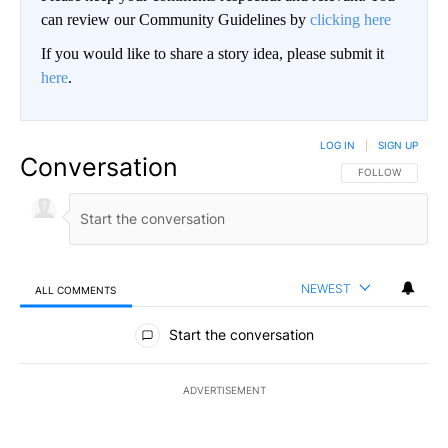
can review our Community Guidelines by
clicking here
If you would like to share a story idea, please submit it
here
.
LOG IN
|
SIGN UP
Conversation
FOLLOW THIS CO
FOLLOW
NEWEST
ALL COMMENTS
All Comments
Start the conversation
ADVERTISEMENT