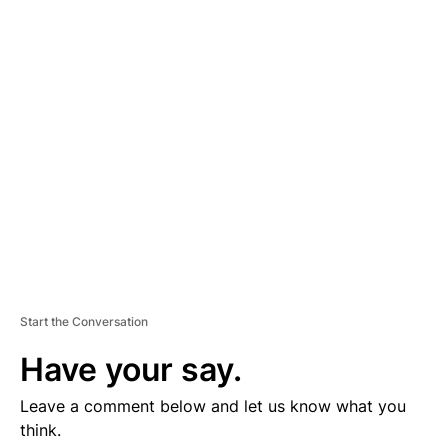
D
V
E
R
TI
S
E
M
E
N
T
Start the Conversation
Have your say.
Leave a comment below and let us know what you
think.