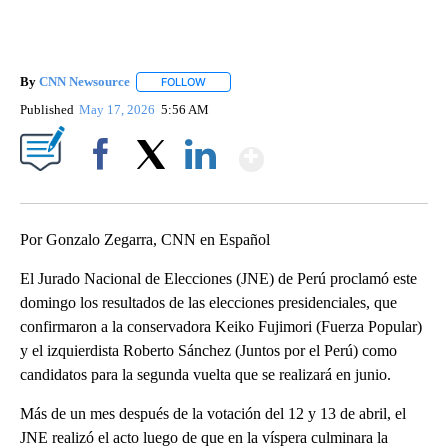
By
CNN Newsource
FOLLOW
FOLLOW "" TO RECEIVE NOTIFICATIONS ABOU
Published
May 17, 2026
5:56 AM
Show More
Facebook
X
LinkedIn
Por Gonzalo Zegarra, CNN en Español
El Jurado Nacional de Elecciones (JNE) de Perú proclamó este
domingo los resultados de las elecciones presidenciales, que
confirmaron a la conservadora Keiko Fujimori (Fuerza Popular)
y el izquierdista Roberto Sánchez (Juntos por el Perú) como
candidatos para la segunda vuelta que se realizará en junio.
Más de un mes después de la votación del 12 y 13 de abril, el
JNE realizó el acto luego de que en la víspera culminara la