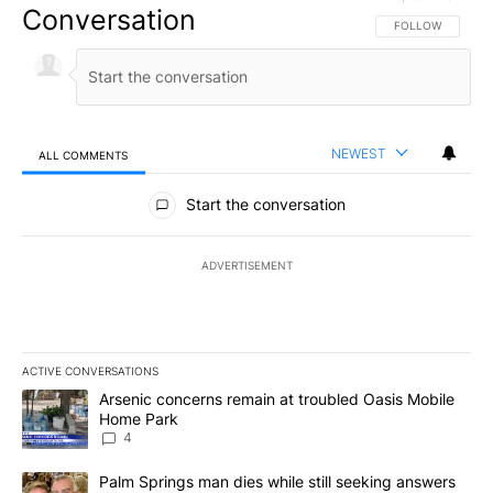
Conversation
FOLLOW THIS CO
FOLLOW
NEWEST
ALL COMMENTS
All Comments
Start the conversation
ADVERTISEMENT
ACTIVE CONVERSATIONS
The following is a list of the most commented articles in the last 7
A trending article titled "Arsenic concerns remain at troubled O
Arsenic concerns remain at troubled Oasis Mobile
Home Park
4
A trending article titled "Palm Springs man dies while still seek
Palm Springs man dies while still seeking answers