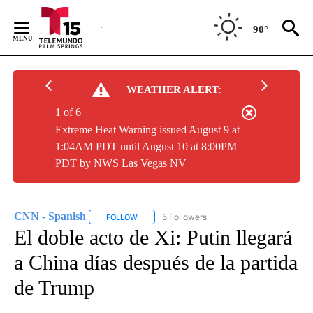
Skip
to
90°
Content
WEATHER ALERT:
1 of 6
Extreme Heat Warning issued August 9 at
1:04AM PDT until August 10 at 8:00PM
PDT by NWS Las Vegas NV
CNN - Spanish
5 Followers
FOLLOW
FOLLOW "CNN - SPANISH" TO RECEIVE NOTIFI
El doble acto de Xi: Putin llegará
a China días después de la partida
de Trump