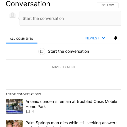
Conversation
FOLLOW THIS CO
FOLLOW
NEWEST
ALL COMMENTS
All Comments
Start the conversation
ADVERTISEMENT
ACTIVE CONVERSATIONS
The following is a list of the most commented articles in the last 7
A trending article titled "Arsenic concerns remain at troubled O
Arsenic concerns remain at troubled Oasis Mobile
Home Park
4
A trending article titled "Palm Springs man dies while still seek
Palm Springs man dies while still seeking answers