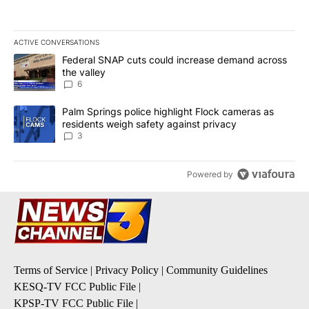
ACTIVE CONVERSATIONS
The following is a list of the most commented articles in the last 7
A trending article titled "Federal SNAP cuts could increase dema
Federal SNAP cuts could increase demand across
the valley
6
A trending article titled "Palm Springs police highlight Flock ca
Palm Springs police highlight Flock cameras as
residents weigh safety against privacy
3
Powered by
Terms of Service
|
Privacy Policy
|
Community Guidelines
KESQ-TV FCC Public File
|
KPSP-TV FCC Public File
|