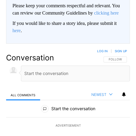
Please keep your comments respectful and relevant. You
can review our Community Guidelines by
clicking here
If you would like to share a story idea, please submit it
here
.
LOG IN
|
SIGN UP
Conversation
FOLLOW THIS CO
FOLLOW
NEWEST
ALL COMMENTS
All Comments
Start the conversation
ADVERTISEMENT