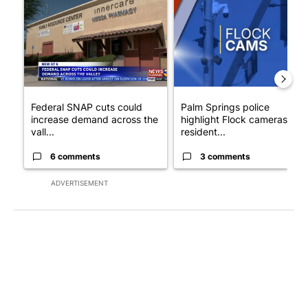
A trending article titled "Federal SNAP cuts could increase de
A trending article titled "Pa
Federal SNAP cuts could
Palm Springs police
increase demand across the
highlight Flock cameras as
vall...
resident...
6 comments
3 comments
ADVERTISEMENT