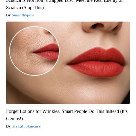
Sciatica Is Not from a Slipped Disc. Meet the Real Enemy of
Sciatica (Stop This)
SmoothSpine
Forget Lotions for Wrinkles. Smart People Do This Instead (It’s
Genius!)
Tri Lift Skincare