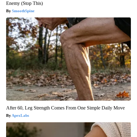
Enemy (Stop This)
SmoothSpine
After 60, Leg Strength Comes From One Simple Daily Move
ApexLabs