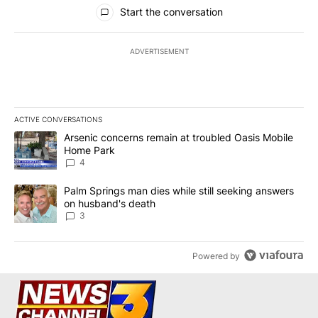
All Comments
Start the conversation
ADVERTISEMENT
ACTIVE CONVERSATIONS
The following is a list of the most commented articles in the last 7
A trending article titled "Arsenic concerns remain at troubled O
Arsenic concerns remain at troubled Oasis Mobile
Home Park
4
A trending article titled "Palm Springs man dies while still seek
Palm Springs man dies while still seeking answers
on husband's death
3
Powered by