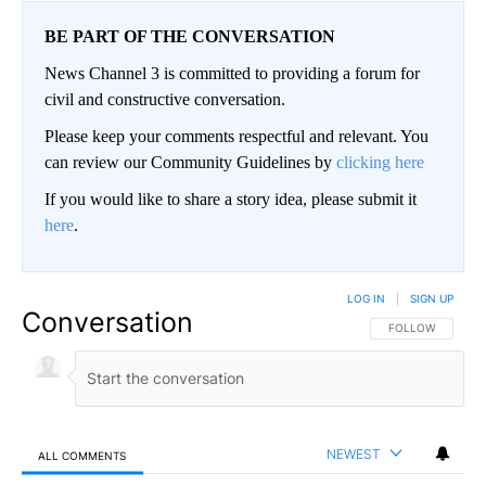
BE PART OF THE CONVERSATION
News Channel 3 is committed to providing a forum for
civil and constructive conversation.
Please keep your comments respectful and relevant. You
can review our Community Guidelines by
clicking here
If you would like to share a story idea, please submit it
here
.
LOG IN
|
SIGN UP
Conversation
FOLLOW THIS CO
FOLLOW
NEWEST
ALL COMMENTS