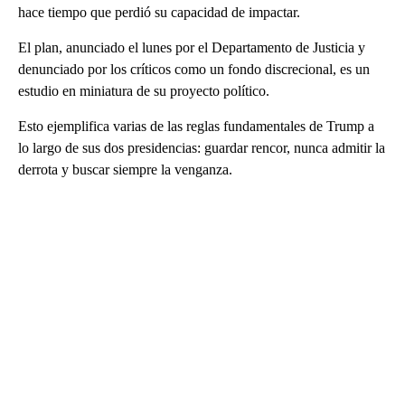
hace tiempo que perdió su capacidad de impactar.
El plan, anunciado el lunes por el Departamento de Justicia y
denunciado por los críticos como un fondo discrecional, es un
estudio en miniatura de su proyecto político.
Esto ejemplifica varias de las reglas fundamentales de Trump a
lo largo de sus dos presidencias: guardar rencor, nunca admitir la
derrota y buscar siempre la venganza.
A
D
V
E
R
TI
S
E
M
E
N
T