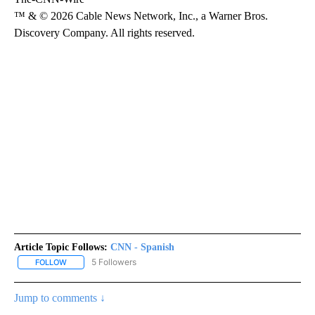
™ & © 2026 Cable News Network, Inc., a Warner Bros.
Discovery Company. All rights reserved.
Article Topic Follows:
CNN - Spanish
5 Followers
FOLLOW
FOLLOW "CNN - SPANISH" TO RECEIVE NOTIFICATIONS ABOUT NE
Jump to comments ↓