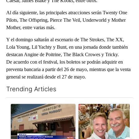
Caesar, James Blake y The Kooks, entre otros.
Al día siguiente, las principales atracciones serán Twenty One
Pilots, The Offspring, Pierce The Veil, Underworld y Mother
Mother, entre varias más.
Y el domingo saltarán al escenario de The Strokes, The XX,
Lola Young, Lil Yachty y Bunt, en una jornada donde también
destacan Angine de Poitrine, The Black Crowes y Tricky.
De acuerdo con el festival, los boletos se podrán adquirir en
preventa bancaria a partir del 26 de mayo, mientras que la venta
general se realizará desde el 27 de mayo.
Trending Articles
The following is a list of the most commented articles in the last 7
A trending article titled "Federal SNAP cuts could increase de
A trending article titled "Pa