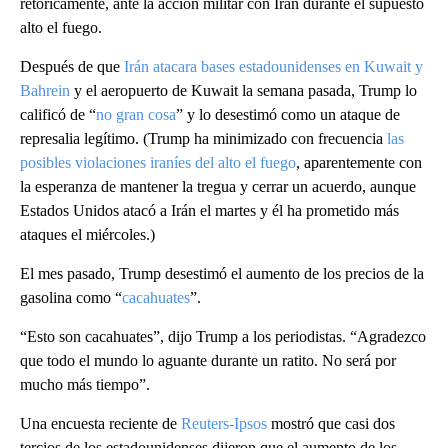
retóricamente, ante la acción militar con Irán durante el supuesto
alto el fuego.
Después de que
Irán atacara bases estadounidenses en Kuwait y
Bahrein
y el aeropuerto de Kuwait la semana pasada, Trump lo
calificó de “
no gran cosa
” y lo desestimó como un ataque de
represalia legítimo. (Trump ha minimizado con frecuencia
las
posibles violaciones iraníes del alto el fuego
, aparentemente con
la esperanza de mantener la tregua y cerrar un acuerdo, aunque
Estados Unidos atacó a Irán el martes y él ha prometido más
ataques el miércoles.)
El mes pasado, Trump desestimó el aumento de los precios de la
gasolina como “
cacahuates
”.
“Esto son cacahuates”, dijo Trump a los periodistas. “Agradezco
que todo el mundo lo aguante durante un ratito. No será por
mucho más tiempo”.
Una encuesta reciente de
Reuters-Ipsos
mostró que casi dos
tercios de los estadounidenses dijeron que el aumento de los