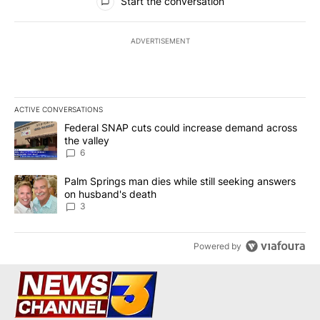
Start the conversation
ADVERTISEMENT
ACTIVE CONVERSATIONS
The following is a list of the most commented articles in the last 7
A trending article titled "Federal SNAP cuts could increase dema
Federal SNAP cuts could increase demand across
the valley
6
A trending article titled "Palm Springs man dies while still seek
Palm Springs man dies while still seeking answers
on husband's death
3
Powered by