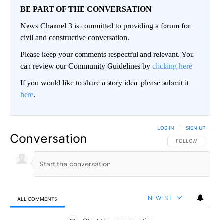
BE PART OF THE CONVERSATION
News Channel 3 is committed to providing a forum for
civil and constructive conversation.
Please keep your comments respectful and relevant. You
can review our Community Guidelines by
clicking here
If you would like to share a story idea, please submit it
here
.
LOG IN
|
SIGN UP
Conversation
FOLLOW THIS CO
FOLLOW
NEWEST
ALL COMMENTS
All Comments