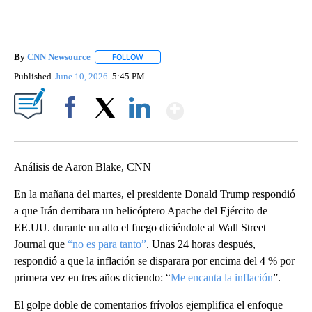
By
CNN Newsource
FOLLOW
FOLLOW "" TO RECEIVE NOTIFICATIONS ABOU
Published
June 10, 2026
5:45 PM
Show More
Facebook
X
LinkedIn
Análisis de Aaron Blake, CNN
En la mañana del martes, el presidente Donald Trump respondió
a que Irán derribara un helicóptero Apache del Ejército de
EE.UU. durante un alto el fuego diciéndole al Wall Street
Journal que
“no es para tanto”
. Unas 24 horas después,
respondió a que la inflación se disparara por encima del 4 % por
primera vez en tres años diciendo: “
Me encanta la inflación
”.
El golpe doble de comentarios frívolos ejemplifica el enfoque