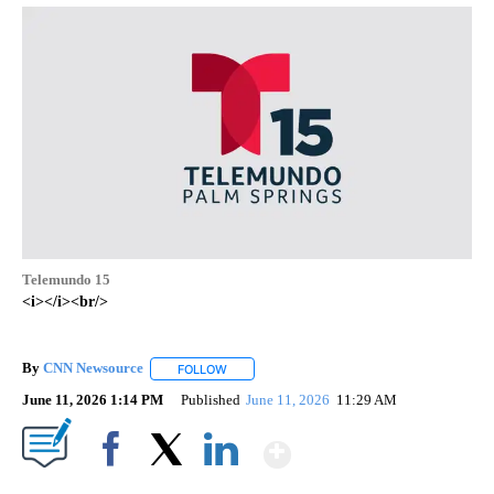
Telemundo 15
<i></i><br/>
By
CNN Newsource
FOLLOW
FOLLOW "" TO RECEIVE NOTIFICATIONS ABOU
June 11, 2026 1:14 PM
Published
June 11, 2026
11:29 AM
Show More
Facebook
X
LinkedIn