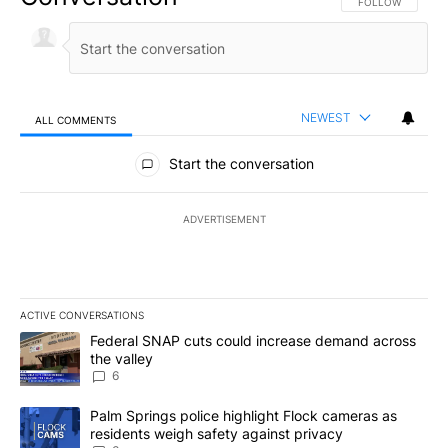
FOLLOW THIS CO
FOLLOW
NEWEST
ALL COMMENTS
All Comments
Start the conversation
ADVERTISEMENT
ACTIVE CONVERSATIONS
The following is a list of the most commented articles in the last 7
A trending article titled "Federal SNAP cuts could increase dema
Federal SNAP cuts could increase demand across
the valley
6
A trending article titled "Palm Springs police highlight Flock ca
Palm Springs police highlight Flock cameras as
residents weigh safety against privacy