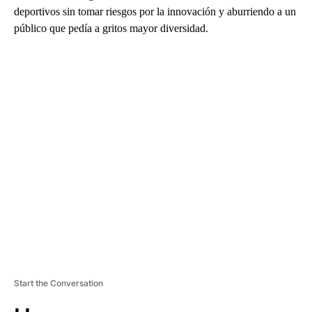
deportivos sin tomar riesgos por la innovación y aburriendo a un
público que pedía a gritos mayor diversidad.
A
D
V
E
R
TI
S
E
M
E
N
T
Start the Conversation