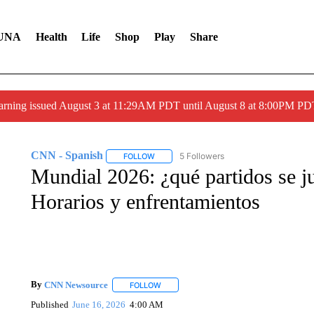
UNA
Health
Life
Shop
Play
Share
arning issued August 3 at 11:29AM PDT until August 8 at 8:00PM 
CNN - Spanish
5 Followers
FOLLOW
FOLLOW "CNN - SPANISH" TO RECEIVE NO
Mundial 2026: ¿qué partidos se j
Horarios y enfrentamientos
By
CNN Newsource
FOLLOW
FOLLOW "" TO RECEIVE NOTIFICATIONS 
Published
June 16, 2026
4:00 AM