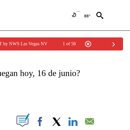
88°
PDT by NWS Las Vegas NV
1 of 58
TIFICATIONS ABOUT NEW PAGES ON "CNN - SPANISH".
uegan hoy, 16 de junio?
ABOUT NEW PAGES ON "".
Facebook
X
LinkedIn
Email