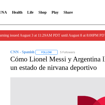
UNA
Health
Life
Shop
Play
Share
arning issued August 3 at 11:29AM PDT until August 8 at 8:00PM 
CNN - Spanish
5 Followers
FOLLOW
FOLLOW "CNN - SPANISH" TO RECEIVE NO
Cómo Lionel Messi y Argentina l
un estado de nirvana deportivo