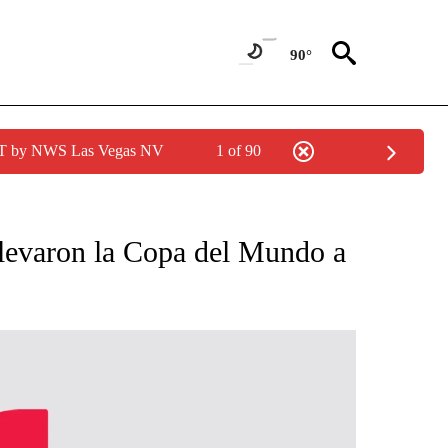
90°
PDT by NWS Las Vegas NV
1 of 90
TIFICATIONS ABOUT NEW PAGES ON "CNN - SPANISH".
levaron la Copa del Mundo a