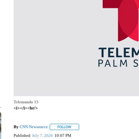
Telemundo 15
<i></i><br/>
By
CNN Newsource
FOLLOW
FOLLOW "" TO RECEIVE NOTIFICATIONS 
Published
July 7, 2026
10:07 PM