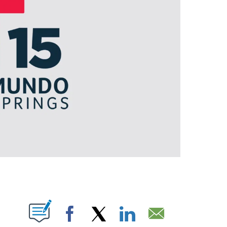
ABOUT NEW PAGES ON "".
Facebook
X
LinkedIn
Email