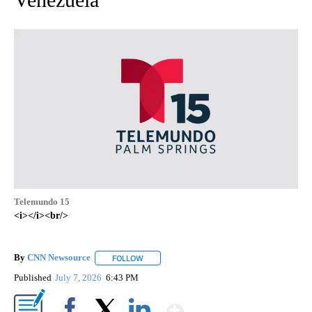
Telemundo 15
<i></i><br/>
By
CNN Newsource
FOLLOW
FOLLOW "" TO RECEIVE NOTIFICATIONS ABOU
Published
July 7, 2026
6:43 PM
Show More