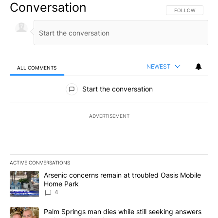
Conversation
FOLLOW THIS CO
FOLLOW
NEWEST
ALL COMMENTS
All Comments
Start the conversation
ADVERTISEMENT
ACTIVE CONVERSATIONS
The following is a list of the most commented articles in the last 7
A trending article titled "Arsenic concerns remain at troubled O
Arsenic concerns remain at troubled Oasis Mobile
Home Park
4
A trending article titled "Palm Springs man dies while still seek
Palm Springs man dies while still seeking answers