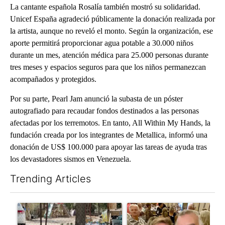
La cantante española Rosalía también mostró su solidaridad.
Unicef España agradeció públicamente la donación realizada por
la artista, aunque no reveló el monto. Según la organización, ese
aporte permitirá proporcionar agua potable a 30.000 niños
durante un mes, atención médica para 25.000 personas durante
tres meses y espacios seguros para que los niños permanezcan
acompañados y protegidos.
Por su parte, Pearl Jam anunció la subasta de un póster
autografiado para recaudar fondos destinados a las personas
afectadas por los terremotos. En tanto, All Within My Hands, la
fundación creada por los integrantes de Metallica, informó una
donación de US$ 100.000 para apoyar las tareas de ayuda tras
los devastadores sismos en Venezuela.
Trending Articles
The following is a list of the most commented articles in the last 7
A trending article titled "Arsenic concerns remain at troubled
A trending article titled "Pa