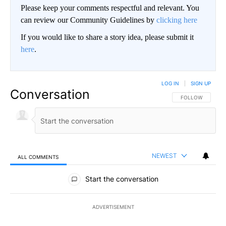
Please keep your comments respectful and relevant. You
can review our Community Guidelines by
clicking here
If you would like to share a story idea, please submit it
here
.
LOG IN
|
SIGN UP
Conversation
FOLLOW THIS CO
FOLLOW
NEWEST
ALL COMMENTS
All Comments
Start the conversation
ADVERTISEMENT