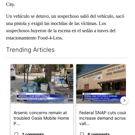
City.
Un vehículo se detuvo, un sospechoso salió del vehículo, sacó
una pistola y exigió las mochilas de las víctimas. Los
sospechosos huyeron de la escena en el sedán a traves del
estacionamiento Food-4-Less.
Trending Articles
The following is a list of the most commented articles in the last 7
A trending article titled "Arsenic concerns remain at troubled
A trending article titled "Fe
Arsenic concerns remain at
Federal SNAP cuts could
troubled Oasis Mobile Home
increase demand across the
P...
vall...
2 comments
6 comments