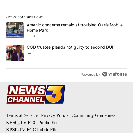
ACTIVE CONVERSATIONS
The following is a list of the most commented articles in the last 7
A trending article titled "Arsenic concerns remain at troubled O
Arsenic concerns remain at troubled Oasis Mobile
Home Park
2
A trending article titled "COD trustee pleads not guilty to secon
COD trustee pleads not guilty to second DUI
1
Powered by
Terms of Service
|
Privacy Policy
|
Community Guidelines
KESQ-TV FCC Public File
|
KPSP-TV FCC Public File
|