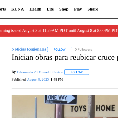
rts
KUNA
Health
Life
Shop
Play
Share
arning issued August 3 at 11:29AM PDT until August 8 at 8:00PM 
Noticias Regionales
0 Followers
FOLLOW
FOLLOW "NOTICIAS REGIONALES" TO
Inician obras para reubicar cruce 
By
Telemundo 23 Yuma-El Centro
FOLLOW
FOLLOW "" TO RECEIVE 
Published
August 8, 2025
1:48 PM