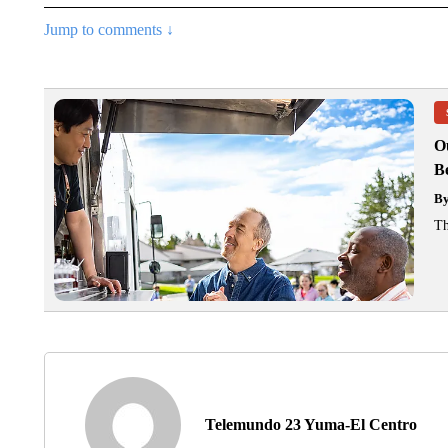
Jump to comments ↓
O
Be
B
Th
Telemundo 23 Yuma-El Centro