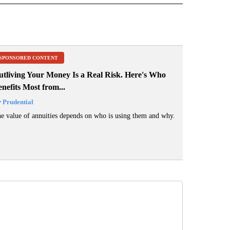
SPONSORED CONTENT
utliving Your Money Is a Real Risk. Here's Who
nefits Most from...
y
Prudential
e value of annuities depends on who is using them and why.