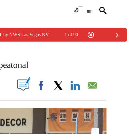
88°
PDT by NWS Las Vegas NV
1 of 90
 RECEIVE NOTIFICATIONS ABOUT NEW PAGES ON "NOTICIAS REGIONALES".
peatonal
NOTIFICATIONS ABOUT NEW PAGES ON "".
Facebook
X
LinkedIn
Email