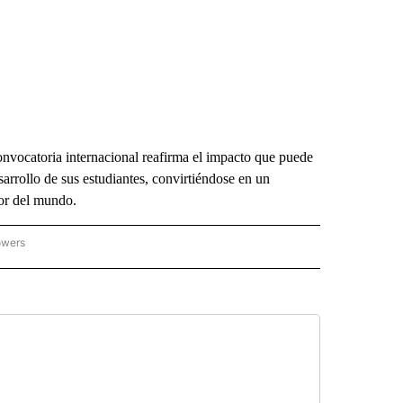
onvocatoria internacional reafirma el impacto que puede
rrollo de sus estudiantes, convirtiéndose en un
dor del mundo.
owers
ICIAS REGIONALES" TO RECEIVE NOTIFICATIONS ABOUT NEW PAGES ON "NOTICIAS