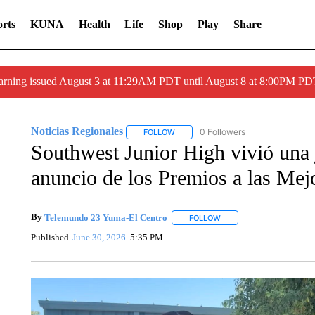
rts
KUNA
Health
Life
Shop
Play
Share
arning issued August 3 at 11:29AM PDT until August 8 at 8:00PM 
Noticias Regionales
0 Followers
FOLLOW
FOLLOW "NOTICIAS REGIONALES" TO
Southwest Junior High vivió una j
anuncio de los Premios a las Me
By
Telemundo 23 Yuma-El Centro
FOLLOW
FOLLOW "" TO RECEIVE 
Published
June 30, 2026
5:35 PM