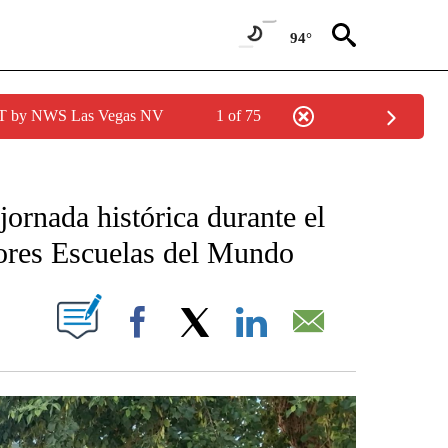
94°
PDT by NWS Las Vegas NV
1 of 75
 RECEIVE NOTIFICATIONS ABOUT NEW PAGES ON "NOTICIAS REGIONALES".
ornada histórica durante el
jores Escuelas del Mundo
NOTIFICATIONS ABOUT NEW PAGES ON "".
Facebook
X
LinkedIn
Email