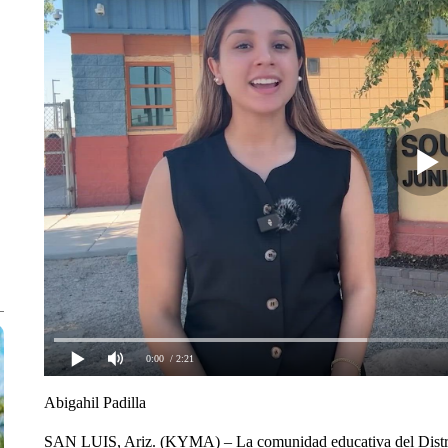
0:00
/ 2:21
Abigahil Padilla
SAN LUIS, Ariz. (KYMA) – La comunidad educativa del Distrit