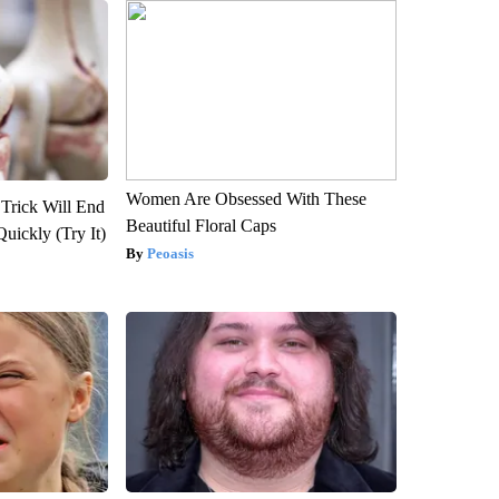
Women Are Obsessed With These
 Trick Will End
Beautiful Floral Caps
Quickly (Try It)
Peoasis