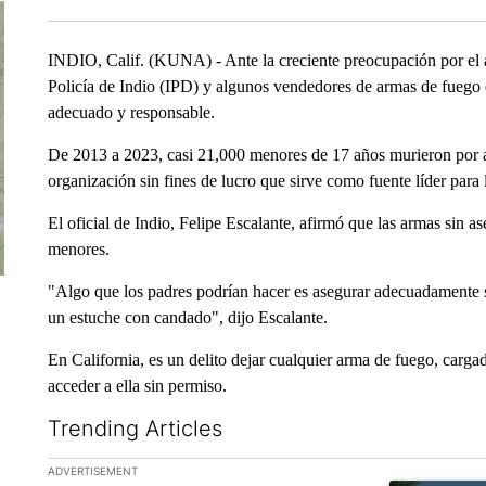
INDIO, Calif. (KUNA) - Ante la creciente preocupación por el a
Policía de Indio (IPD) y algunos vendedores de armas de fuego
adecuado y responsable.
De 2013 a 2023, casi 21,000 menores de 17 años murieron por a
organización sin fines de lucro que sirve como fuente líder para l
El oficial de Indio, Felipe Escalante, afirmó que las armas sin a
menores.
"Algo que los padres podrían hacer es asegurar adecuadamente 
un estuche con candado", dijo Escalante.
En California, es un delito dejar cualquier arma de fuego, car
acceder a ella sin permiso.
Trending Articles
The following is a list of the most commented articles in the la
ADVERTISEMENT