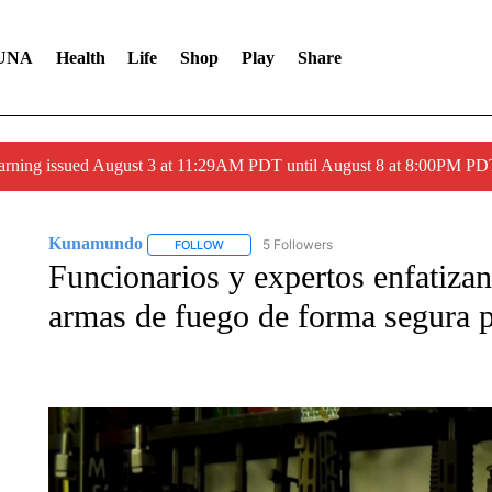
UNA
Health
Life
Shop
Play
Share
arning issued August 3 at 11:29AM PDT until August 8 at 8:00PM 
Kunamundo
5 Followers
FOLLOW
FOLLOW "KUNAMUNDO" TO RECEIVE NOTIFI
Funcionarios y expertos enfatiza
armas de fuego de forma segura p