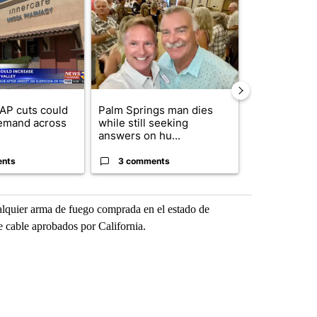
ticle titled "Federal SNAP cuts could increase demand across the va
A trending article titled "Palm Springs man dies
A trending arti
AP cuts could
Palm Springs man dies
Jackie the B
emand across
while still seeking
eagle 'still v
answers on hu...
...
ents
3 comments
2 commen
alquier arma de fuego comprada en el estado de
e cable aprobados por California.