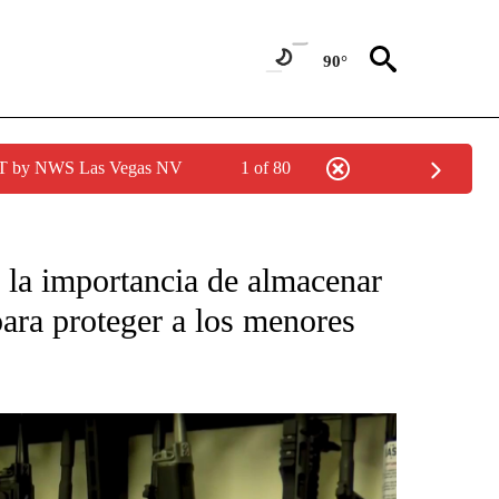
90°
PDT by NWS Las Vegas NV
1 of 80
CATIONS ABOUT NEW PAGES ON "KUNAMUNDO".
n la importancia de almacenar
ara proteger a los menores