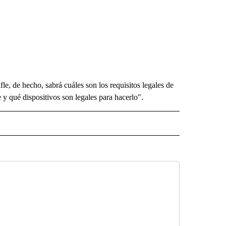
fle, de hecho, sabrá cuáles son los requisitos legales de
y qué dispositivos son legales para hacerlo".
O" TO RECEIVE NOTIFICATIONS ABOUT NEW PAGES ON "KUNAMUNDO".