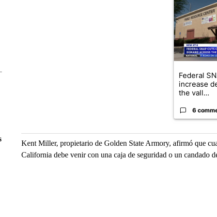
A trending ar
Federal SN
increase d
the vall...
6 comm
s
Kent Miller, propietario de Golden State Armory, afirmó que cu
California debe venir con una caja de seguridad o un candado d