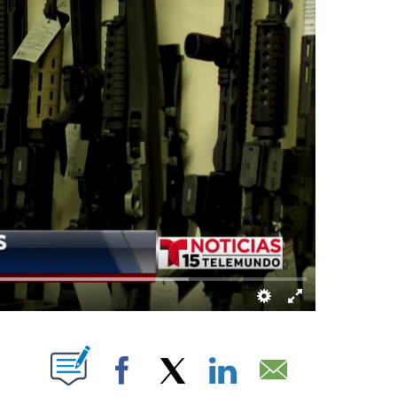
UT NEW PAGES ON "".
Facebook
X
LinkedIn
Email