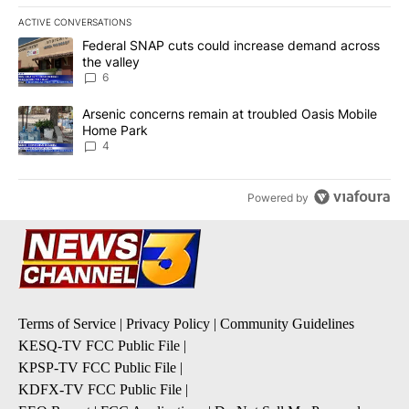
ACTIVE CONVERSATIONS
The following is a list of the most commented articles in the last 7
A trending article titled "Federal SNAP cuts could increase dema
Federal SNAP cuts could increase demand across
the valley
6
A trending article titled "Arsenic concerns remain at troubled O
Arsenic concerns remain at troubled Oasis Mobile
Home Park
4
Powered by
Terms of Service
|
Privacy Policy
|
Community Guidelines
KESQ-TV FCC Public File
|
KPSP-TV FCC Public File
|
KDFX-TV FCC Public File
|