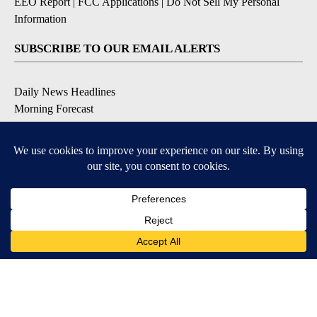
EEO Report
|
FCC Applications
|
Do Not Sell My Personal
Information
SUBSCRIBE TO OUR EMAIL ALERTS
Daily News Headlines
Morning Forecast
Breaking News
Severe Weather
Contests & Promotions
Coronavirus Updates
DOWNLOAD OUR APPS
Available for iOS and Android