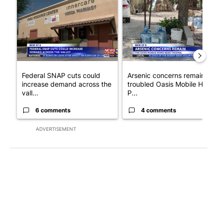
A trending article titled "Federal SNAP cuts could increase de
A trending article titled "Ar
Federal SNAP cuts could
Arsenic concerns remain at
increase demand across the
troubled Oasis Mobile Home
vall...
P...
6 comments
4 comments
ADVERTISEMENT