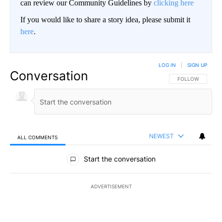
can review our Community Guidelines by
clicking here
If you would like to share a story idea, please submit it
here
.
LOG IN
|
SIGN UP
Conversation
FOLLOW THIS CO
FOLLOW
NEWEST
ALL COMMENTS
All Comments
Start the conversation
ADVERTISEMENT