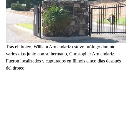
Tras el tiroteo, William Armendariz estuvo prófugo durante
varios días junto con su hermano, Christopher Armendariz.
Fueron localizados y capturados en Illinois cinco días después
del tiroteo.
A
D
V
E
R
TI
S
E
M
E
N
T