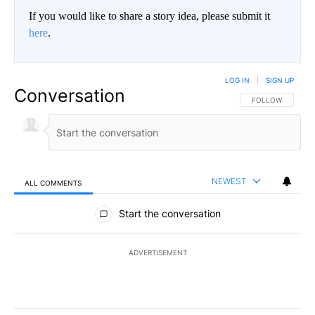
If you would like to share a story idea, please submit it
here
.
LOG IN
|
SIGN UP
Conversation
FOLLOW THIS CO
FOLLOW
NEWEST
ALL COMMENTS
All Comments
Start the conversation
ADVERTISEMENT