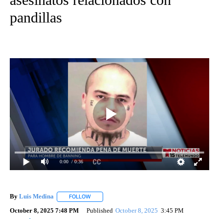
pandillas
0:00
/ 0:36
By
Luis Medina
FOLLOW
FOLLOW "" TO RECEIVE NOTIFICATIONS ABOUT N
October 8, 2025 7:48 PM
Published
October 8, 2025
3:45 PM