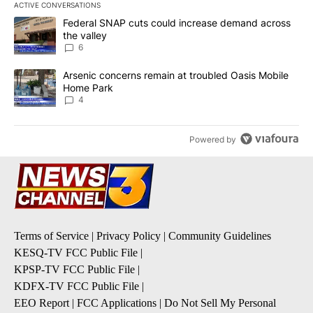
ACTIVE CONVERSATIONS
The following is a list of the most commented articles in the last 7
A trending article titled "Federal SNAP cuts could increase dema
Federal SNAP cuts could increase demand across
the valley
6
A trending article titled "Arsenic concerns remain at troubled O
Arsenic concerns remain at troubled Oasis Mobile
Home Park
4
Powered by
Terms of Service
|
Privacy Policy
|
Community Guidelines
KESQ-TV FCC Public File
|
KPSP-TV FCC Public File
|
KDFX-TV FCC Public File
|
EEO Report
|
FCC Applications
|
Do Not Sell My Personal