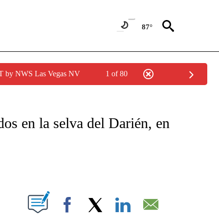
87°
PDT by NWS Las Vegas NV
1 of 80
TIFICATIONS ABOUT NEW PAGES ON "CNN - SPANISH".
os en la selva del Darién, en
ABOUT NEW PAGES ON "".
Facebook
X
LinkedIn
Email