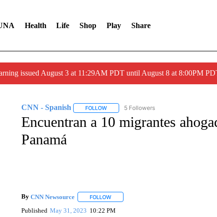
UNA
Health
Life
Shop
Play
Share
arning issued August 3 at 11:29AM PDT until August 8 at 8:00PM 
CNN - Spanish
5 Followers
FOLLOW
FOLLOW "CNN - SPANISH" TO RECEIVE NO
Encuentran a 10 migrantes ahogad
Panamá
By
CNN Newsource
FOLLOW
FOLLOW "" TO RECEIVE NOTIFICATIONS 
Published
May 31, 2023
10:22 PM