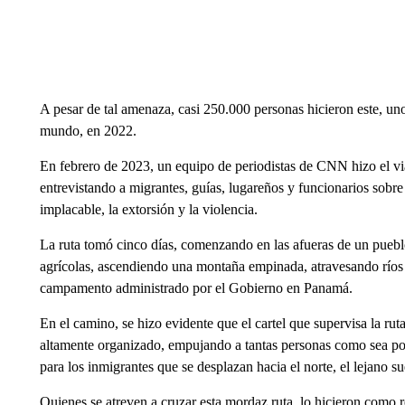
A pesar de tal amenaza, casi 250.000 personas hicieron este, uno
mundo, en 2022.
En febrero de 2023, un equipo de periodistas de CNN hizo el v
entrevistando a migrantes, guías, lugareños y funcionarios sobre
implacable, la extorsión y la violencia.
La ruta tomó cinco días, comenzando en las afueras de un pueb
agrícolas, ascendiendo una montaña empinada, atravesando ríos 
campamento administrado por el Gobierno en Panamá.
En el camino, se hizo evidente que el cartel que supervisa la r
altamente organizado, empujando a tantas personas como sea posi
para los inmigrantes que se desplazan hacia el norte, el lejano 
Quienes se atreven a cruzar esta mordaz ruta, lo hicieron como r