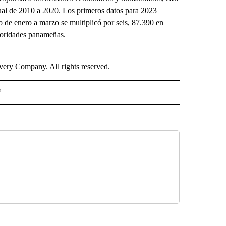
nual de 2010 a 2020. Los primeros datos para 2023
o de enero a marzo se multiplicó por seis, 87.390 en
toridades panameñas.
ry Company. All rights reserved.
s
PANISH" TO RECEIVE NOTIFICATIONS ABOUT NEW PAGES ON "CNN - SPANISH".