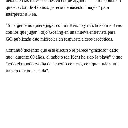
debate en las redes sociales en el que algunos usuarios opinaban
que el actor, de 42 años, parecía demasiado “mayor” para
interpretar a Ken.
“Si la gente no quiere jugar con mi Ken, hay muchos otros Kens
con los que jugar”, dijo Gosling en una nueva entrevista para
GQ publicada este miércoles en respuesta a esos escépticos.
Continuó diciendo que este discurso le parece “gracioso” dado
que “durante 60 años, el trabajo (de Ken) ha sido la playa” y que
“todo el mundo estaba de acuerdo con eso, con que tuviera un
trabajo que no es nada”.
A
D
V
E
R
TI
S
E
M
E
N
T