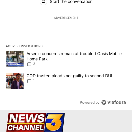
Start the conversation
ADVERTISEMENT
ACTIVE CONVERSATIONS
The following is a list of the most commented articles in the last 7
A trending article titled "Arsenic concerns remain at troubled O
Arsenic concerns remain at troubled Oasis Mobile
Home Park
3
A trending article titled "COD trustee pleads not guilty to secon
COD trustee pleads not guilty to second DUI
1
Powered by