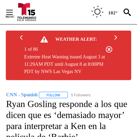
Skip
to
102°
Content
WEATHER ALERT:
1 of 86
Extreme Heat Warning issued August 3 at
11:29AM PDT until August 8 at 8:00PM
PDT by NWS Las Vegas NV
CNN - Spanish
5 Followers
FOLLOW
FOLLOW "CNN - SPANISH" TO RECEIVE NOTIFI
Ryan Gosling responde a los que
dicen que es ‘demasiado mayor’
para interpretar a Ken en la
película de ‘Barbie’