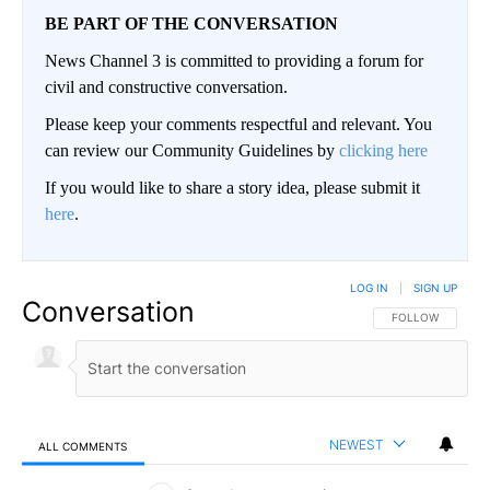
BE PART OF THE CONVERSATION
News Channel 3 is committed to providing a forum for
civil and constructive conversation.
Please keep your comments respectful and relevant. You
can review our Community Guidelines by
clicking here
If you would like to share a story idea, please submit it
here
.
LOG IN
|
SIGN UP
Conversation
FOLLOW THIS CO
FOLLOW
NEWEST
ALL COMMENTS
All Comments