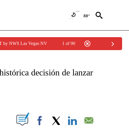
88°
PDT by NWS Las Vegas NV
1 of 90
TIFICATIONS ABOUT NEW PAGES ON "CNN - SPANISH".
istórica decisión de lanzar
ABOUT NEW PAGES ON "".
Facebook
X
LinkedIn
Email