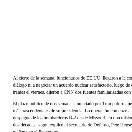
Al cierre de la semana, funcionarios de EE.UU. llegaron a la co
diálogo ni a negociar un acuerdo nuclear satisfactorio, luego d
iraníes el viernes, dijeron a CNN dos fuentes familiarizadas con 
El plazo público de dos semanas anunciado por Trump duró apen
más trascendentales de su presidencia. La operación comenzó a l
despegue de los bombarderos B-2 desde Missouri, en una misión 
dos décadas, según explicó el secretario de Defensa, Pete Hegse
mañana en el Pentágono.