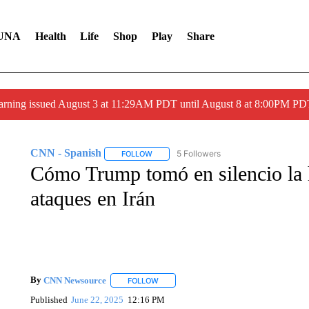
UNA
Health
Life
Shop
Play
Share
arning issued August 3 at 11:29AM PDT until August 8 at 8:00PM 
CNN - Spanish
5 Followers
FOLLOW
FOLLOW "CNN - SPANISH" TO RECEIVE NO
Cómo Trump tomó en silencio la h
ataques en Irán
By
CNN Newsource
FOLLOW
FOLLOW "" TO RECEIVE NOTIFICATIONS 
Published
June 22, 2025
12:16 PM