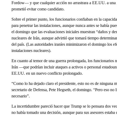
Fordow— y que cualquier acción no arrastrara a EE.UU. a una gu
prometió evitar como candidato.
Sobre el primer punto, los funcionarios confiaban en la capac
para penetrar las instalaciones, aunque nunca antes se había pue
el domingo que las evaluaciones iniciales muestran “daños y des
nucleares de Irán, aunque advirtió que tomará tiempo determinar
del país. (Las autoridades iraníes minimizaron el domingo los ef
instalaciones nucleares).
En cuanto al temor de una guerra prolongada, los funcionarios no
Irán —que podrían incluir ataques a activos o personal estadou
EE.UU. en un nuevo conflicto prolongado.
“Como lo ha dejado claro el presidente, esto no es de ninguna ma
secretario de Defensa, Pete Hegseth, el domingo. “Pero eso no l
necesario”.
La incertidumbre pareció hacer que Trump se lo pensara dos vec
no había tomado una decisión, aunque para sus asesores estaba c