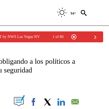
94°
PDT by NWS Las Vegas NV
1 of 80
TIFICATIONS ABOUT NEW PAGES ON "CNN - SPANISH".
obligando a los políticos a
su seguridad
ABOUT NEW PAGES ON "".
Facebook
X
LinkedIn
Email