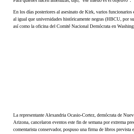
Para quienes hacen amenazas, dijo, “ese miedo es el objetivo”.
En los días posteriores al asesinato de Kirk, varios funcionario
al igual que universidades históricamente negras (HBCU, por sus s
así como la oficina del Comité Nacional Demócrata en Washing
La representante Alexandria Ocasio-Cortez, demócrata de Nuev
Arizona, cancelaron eventos este fin de semana por extrema pr
comentarista conservador, pospuso una firma de libros prevista 