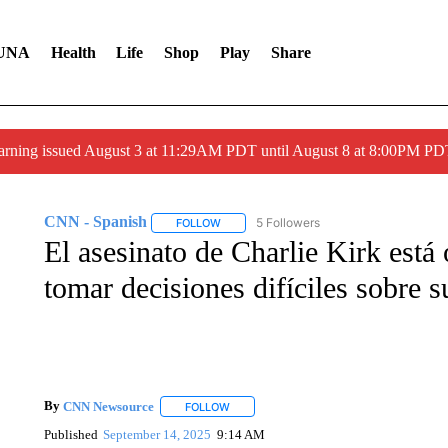
UNA
Health
Life
Shop
Play
Share
arning issued August 3 at 11:29AM PDT until August 8 at 8:00PM 
CNN - Spanish
5 Followers
FOLLOW
FOLLOW "CNN - SPANISH" TO RECEIVE NO
El asesinato de Charlie Kirk está 
tomar decisiones difíciles sobre 
By
CNN Newsource
FOLLOW
FOLLOW "" TO RECEIVE NOTIFICATIONS 
Published
September 14, 2025
9:14 AM