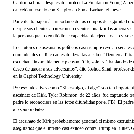
California horas después del tiroteo. La Fundación Young Ameri
canceló un evento con Shapiro en Santa Bárbara el jueves.
Parte del trabajo más importante de los equipos de seguridad que
de que sus clientes aparezcan en eventos: analizar las amenazas re
la persona que las emitió tiene capacidad de ejecutarlas o vive ce
Los autores de asesinatos políticos casi siempre revelan señales 
comunidades en línea antes de llevarlas a cabo. “Tienden a filtra
escuchan “invariablemente piensan: ‘Oh, solo está hablando de 
deseo de atacar a sus adversarios”, dijo Joshua Sinai, profesor d
en la Capitol Technology University.
Por eso iniciativas como “Si ves algo, di algo” son tan importan
asesinato de Kirk, Tyler Robinson, de 22 años, fue capturado tr
padre lo reconociera en las fotos difundidas por el FBI. El padre
a las autoridades.
El asesinato de Kirk probablemente generará el mismo escrutinio
asegurados que el intento casi exitoso contra Trump en Butler. 