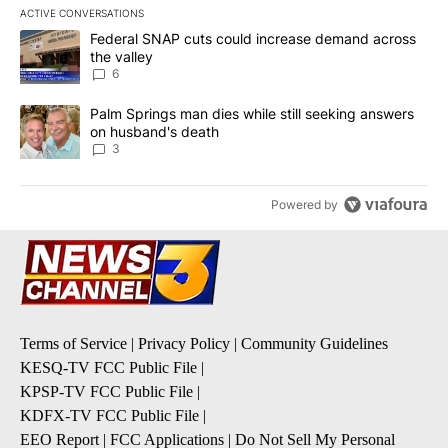
ACTIVE CONVERSATIONS
The following is a list of the most commented articles in the last 7
A trending article titled "Federal SNAP cuts could increase dema
Federal SNAP cuts could increase demand across
the valley
6
A trending article titled "Palm Springs man dies while still seek
Palm Springs man dies while still seeking answers
on husband's death
3
Powered by
Terms of Service
|
Privacy Policy
|
Community Guidelines
KESQ-TV FCC Public File
|
KPSP-TV FCC Public File
|
KDFX-TV FCC Public File
|
EEO Report
|
FCC Applications
|
Do Not Sell My Personal