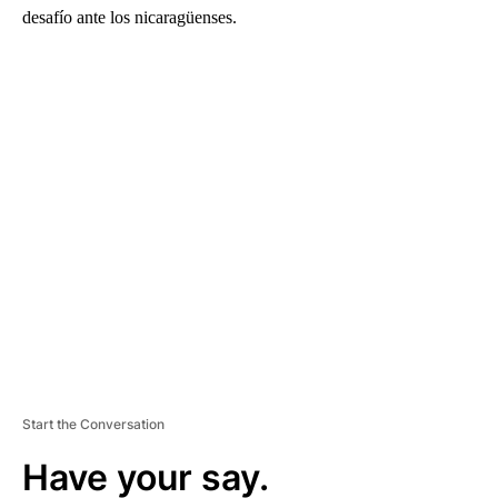
desafío ante los nicaragüenses.
A
D
V
E
R
TI
S
E
M
E
N
T
Start the Conversation
Have your say.