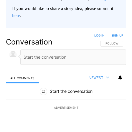
If you would like to share a story idea, please submit it
here
.
LOG IN
|
SIGN UP
Conversation
FOLLOW THIS CO
FOLLOW
NEWEST
ALL COMMENTS
All Comments
Start the conversation
ADVERTISEMENT