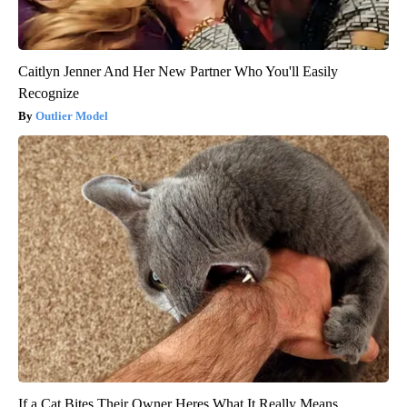
Caitlyn Jenner And Her New Partner Who You'll Easily
Recognize
Outlier Model
If a Cat Bites Their Owner Heres What It Really Means