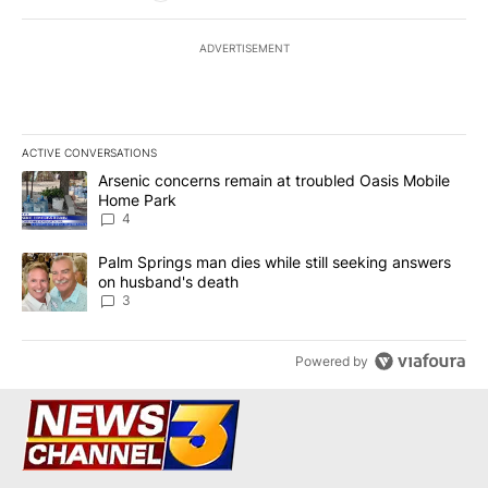
ADVERTISEMENT
ACTIVE CONVERSATIONS
The following is a list of the most commented articles in the last 7
A trending article titled "Arsenic concerns remain at troubled O
Arsenic concerns remain at troubled Oasis Mobile
Home Park
4
A trending article titled "Palm Springs man dies while still seek
Palm Springs man dies while still seeking answers
on husband's death
3
Powered by