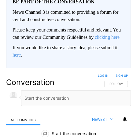
BE PART OF THE CONVERSATION
News Channel 3 is committed to providing a forum for
civil and constructive conversation.
Please keep your comments respectful and relevant. You
can review our Community Guidelines by
clicking here
If you would like to share a story idea, please submit it
here
.
LOG IN
|
SIGN UP
Conversation
FOLLOW THIS CO
FOLLOW
NEWEST
ALL COMMENTS
All Comments
Start the conversation