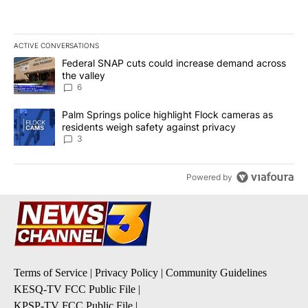
ACTIVE CONVERSATIONS
The following is a list of the most commented articles in the last 7
A trending article titled "Federal SNAP cuts could increase dema
Federal SNAP cuts could increase demand across
the valley
6
A trending article titled "Palm Springs police highlight Flock ca
Palm Springs police highlight Flock cameras as
residents weigh safety against privacy
3
Powered by
Terms of Service
|
Privacy Policy
|
Community Guidelines
KESQ-TV FCC Public File
|
KPSP-TV FCC Public File
|