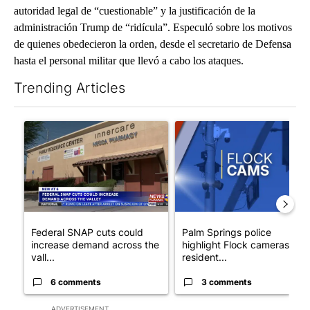
autoridad legal de “cuestionable” y la justificación de la
administración Trump de “ridícula”. Especuló sobre los motivos
de quienes obedecieron la orden, desde el secretario de Defensa
hasta el personal militar que llevó a cabo los ataques.
Trending Articles
The following is a list of the most commented articles in the last 7
A trending article titled "Federal SNAP cuts could increase de
A trending article titled "Pa
Federal SNAP cuts could
Palm Springs police
increase demand across the
highlight Flock cameras as
vall...
resident...
6 comments
3 comments
ADVERTISEMENT