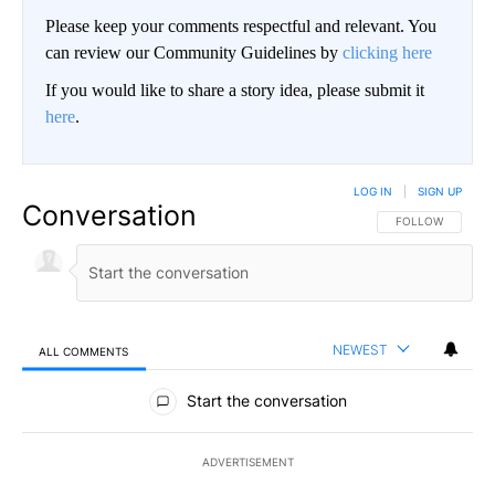
Please keep your comments respectful and relevant. You
can review our Community Guidelines by
clicking here
If you would like to share a story idea, please submit it
here
.
LOG IN
|
SIGN UP
Conversation
FOLLOW THIS CO
FOLLOW
NEWEST
ALL COMMENTS
All Comments
Start the conversation
ADVERTISEMENT