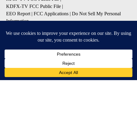
KDFX-TV FCC Public File
|
EEO Report
|
FCC Applications
|
Do Not Sell My Personal
Information
SUBSCRIBE TO OUR EMAIL ALERTS
Daily News Headlines
Morning Forecast
Breaking News
Severe Weather
Contests & Promotions
Coronavirus Updates
DOWNLOAD OUR APPS
Available for iOS and Android