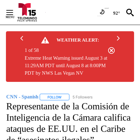
Skip
to
92°
Content
WEATHER ALERT:
1 of 58
Extreme Heat Warning issued August 3 at
11:29AM PDT until August 8 at 8:00PM
PDT by NWS Las Vegas NV
CNN - Spanish
5 Followers
FOLLOW
FOLLOW "CNN - SPANISH" TO RECEIVE NOTIFI
Representante de la Comisión de
Inteligencia de la Cámara califica
ataques de EE.UU. en el Caribe
de “asesinatos ilegales”