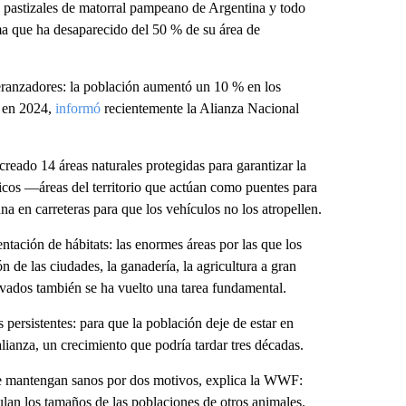
 pastizales de matorral pampeano de Argentina y todo
a que ha desaparecido del 50 % de su área de
peranzadores: la población aumentó un 10 % en los
0 en 2024,
informó
recientemente la Alianza Nacional
reado 14 áreas naturales protegidas para garantizar la
icos —áreas del territorio que actúan como puentes para
a en carreteras para que los vehículos no los atropellen.
ntación de hábitats: las enormes áreas por las que los
n de las ciudades, la ganadería, la agricultura a gran
ervados también se ha vuelto una tarea fundamental.
s persistentes: para que la población deje de estar en
alianza, un crecimiento que podría tardar tres décadas.
 se mantengan sanos por dos motivos, explica la WWF:
ulan los tamaños de las poblaciones de otros animales.