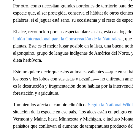
Por otro, como necesitan grandes porciones de territorio para des
especie que, al ser protegida, conserva el hábitat de otros cient
palabras, si el jaguar está sano, su ecosistema y el resto de espec
El alce, reconocido por sus espectaculares astas, está catalog
Unión Internacional para la Conservación de la Naturaleza
, que
plantas. Este es el mejor lugar posible en la lista, una buena n
algonquino, grupo de lenguas indígenas de América del Norte, y 
dieta herbívora.
Esto no quiere decir que estos animales valientes —que en su há
los osos y los lobos con sus astas y pezuñas— no enfrenten ame
es la destrucción y fragmentación de su hábitat por la intervenc
forestación y agricultura.
También los afecta el cambio climático.
Según la National Wildl
situación de la especie en ese país, “los alces están en peligr
Vermont y Maine, hasta Minnesota y Michigan, e incluso Montan
parásitos que conllevan el aumento de temperaturas producto de