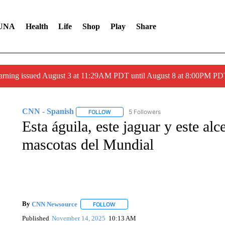
UNA
Health
Life
Shop
Play
Share
arning issued August 3 at 11:29AM PDT until August 8 at 8:00PM 
CNN - Spanish
5 Followers
FOLLOW
FOLLOW "CNN - SPANISH" TO RECEIVE NO
Esta águila, este jaguar y este a
mascotas del Mundial
By
CNN Newsource
FOLLOW
FOLLOW "" TO RECEIVE NOTIFICATIONS 
Published
November 14, 2025
10:13 AM