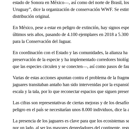
estado de Sonora en México—, así como del norte de Brasil, los
Uruguay”, dice la organización de conservación WWF. Se estim
distribución original.
En México, pese a estar en peligro de extinción, hay signos es
últimos seis años, pasando de 4.100 ejemplares en 2018 a 5.30
para la Conservación del Jaguar.
En coordinación con el Estado y las comunidades, la alianza ha c
preservación de la especie y ha implementado corredores biológ
que las especies circulen y se conecten—, así como pasos de faun
Varias de estas acciones apuntan contra el problema de la fragme
jaguares transitaban antaño han sido intervenidas por la expansió
escala y la tala, por lo que reconectar espacios que siguen pres
Las cifras son representativas de ciertas mejoras y de los desafío
peligro en el país se necesitarían unos 8.000 individuos, dice la 
La presencia de los jaguares es clave para que los ecosistemas
por un lado, al ser los mayores depredadores del continente, reg