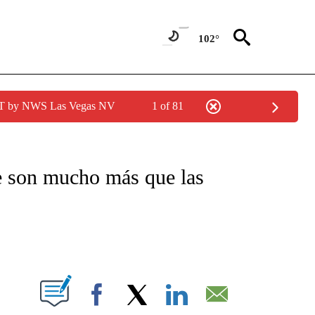
102°
PDT by NWS Las Vegas NV
1 of 81
TIFICATIONS ABOUT NEW PAGES ON "CNN - SPANISH".
lce son mucho más que las
ABOUT NEW PAGES ON "".
Facebook
X
LinkedIn
Email