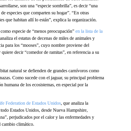
arrollarse, son una “especie sombrilla”, es decir “una
os de especies que comparten su hogar”. “En otras
ies que habitan allí lo están”, explica la organización.
ado como especie de “menos preocupación”
en la lista de la
 analiza el estatus de decenas de miles de animales y
oticia para los “mooses”, cuyo nombre proviene del
quiere decir “comedor de ramitas”, en referencia a su
bitat natural se defienden de grandes carnívoros como
nazas. Como sucede con el jaguar, su principal problema
ión humana de los ecosistemas, en especial por la
ife Federation de Estados Unidos
, que analiza la
o en todo Estados Unidos, desde Nueva Hampshire,
a”, perjudicados por el calor y las enfermedades y
l cambio climático.