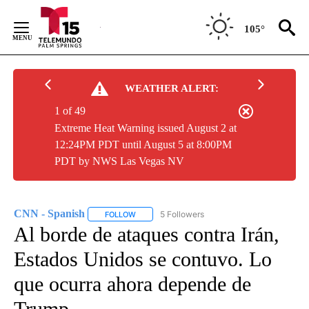
Skip
to
105°
Content
WEATHER ALERT:
1 of 49
Extreme Heat Warning issued August 2 at
12:24PM PDT until August 5 at 8:00PM
PDT by NWS Las Vegas NV
CNN - Spanish
5 Followers
FOLLOW
FOLLOW "CNN - SPANISH" TO RECEIVE NOTIFI
Al borde de ataques contra Irán,
Estados Unidos se contuvo. Lo
que ocurra ahora depende de
Trump