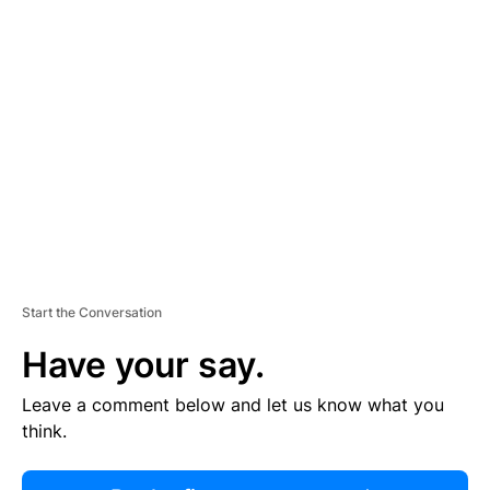
R
TI
S
E
M
E
N
T
Start the Conversation
Have your say.
Leave a comment below and let us know what you
think.