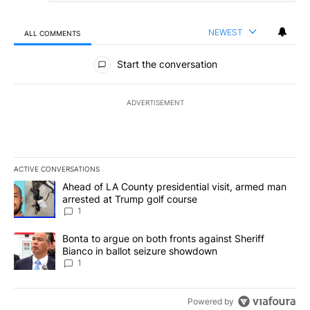
NEWEST
ALL COMMENTS
All Comments
Start the conversation
ADVERTISEMENT
ACTIVE CONVERSATIONS
The following is a list of the most commented articles in the last 7
A trending article titled "Ahead of LA County presidential visit,
Ahead of LA County presidential visit, armed man
arrested at Trump golf course
1
A trending article titled "Bonta to argue on both fronts against S
Bonta to argue on both fronts against Sheriff
Bianco in ballot seizure showdown
1
Powered by