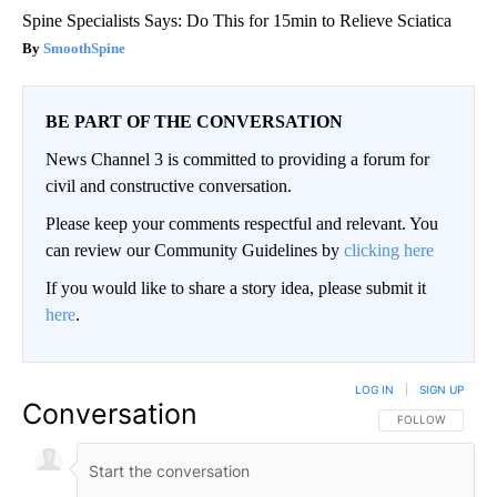
Spine Specialists Says: Do This for 15min to Relieve Sciatica
SmoothSpine
BE PART OF THE CONVERSATION
News Channel 3 is committed to providing a forum for
civil and constructive conversation.
Please keep your comments respectful and relevant. You
can review our Community Guidelines by
clicking here
If you would like to share a story idea, please submit it
here
.
LOG IN
|
SIGN UP
Conversation
FOLLOW THIS CO
FOLLOW