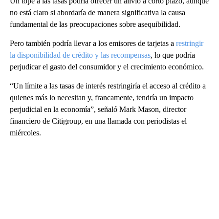
Un tope a las tasas podría ofrecer un alivio a corto plazo, aunque
no está claro si abordaría de manera significativa la causa
fundamental de las preocupaciones sobre asequibilidad.
Pero también podría llevar a los emisores de tarjetas a
restringir
la disponibilidad de crédito y las recompensas
, lo que podría
perjudicar el gasto del consumidor y el crecimiento económico.
“Un límite a las tasas de interés restringiría el acceso al crédito a
quienes más lo necesitan y, francamente, tendría un impacto
perjudicial en la economía”, señaló Mark Mason, director
financiero de Citigroup, en una llamada con periodistas el
miércoles.
A
D
V
E
R
TI
S
E
M
E
N