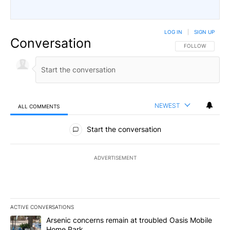
LOG IN
|
SIGN UP
Conversation
FOLLOW THIS CO
FOLLOW
NEWEST
ALL COMMENTS
All Comments
Start the conversation
ADVERTISEMENT
ACTIVE CONVERSATIONS
The following is a list of the most commented articles in the last 7
A trending article titled "Arsenic concerns remain at troubled O
Arsenic concerns remain at troubled Oasis Mobile
Home Park