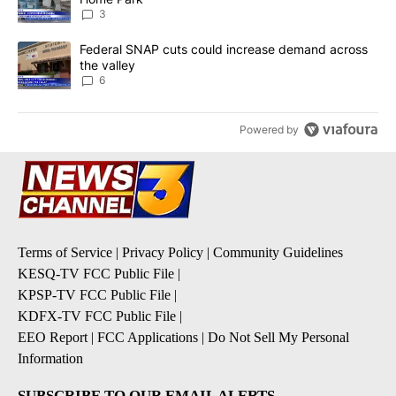
3
A trending article titled "Federal SNAP cuts could increase dema
Federal SNAP cuts could increase demand across
the valley
6
Powered by
Terms of Service
|
Privacy Policy
|
Community Guidelines
KESQ-TV FCC Public File
|
KPSP-TV FCC Public File
|
KDFX-TV FCC Public File
|
EEO Report
|
FCC Applications
|
Do Not Sell My Personal
Information
SUBSCRIBE TO OUR EMAIL ALERTS