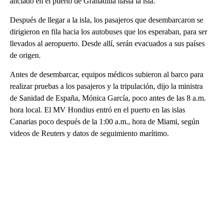
anclado en el puerto de Granadilla hasta la isla.
Después de llegar a la isla, los pasajeros que desembarcaron se
dirigieron en fila hacia los autobuses que los esperaban, para ser
llevados al aeropuerto. Desde allí, serán evacuados a sus países
de origen.
Antes de desembarcar, equipos médicos subieron al barco para
realizar pruebas a los pasajeros y la tripulación, dijo la ministra
de Sanidad de España, Mónica García, poco antes de las 8 a.m.
hora local. El MV Hondius entró en el puerto en las islas
Canarias poco después de la 1:00 a.m., hora de Miami, según
videos de Reuters y datos de seguimiento marítimo.
A
D
V
E
R
TI
S
E
M
E
N