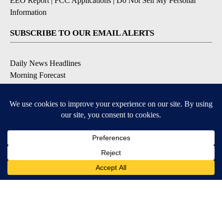
EEO Report
|
FCC Applications
|
Do Not Sell My Personal
Information
SUBSCRIBE TO OUR EMAIL ALERTS
Daily News Headlines
Morning Forecast
Breaking News
Severe Weather
Contests & Promotions
Coronavirus Updates
DOWNLOAD OUR APPS
Available for iOS and Android