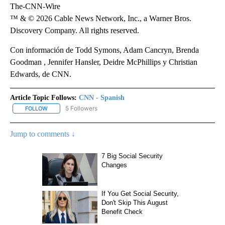
The-CNN-Wire
™ & © 2026 Cable News Network, Inc., a Warner Bros.
Discovery Company. All rights reserved.
Con información de Todd Symons, Adam Cancryn, Brenda
Goodman , Jennifer Hansler, Deidre McPhillips y Christian
Edwards, de CNN.
Article Topic Follows:
CNN - Spanish
5 Followers
FOLLOW
FOLLOW "CNN - SPANISH" TO RECEIVE NOTIFICATIONS ABOUT NE
Jump to comments ↓