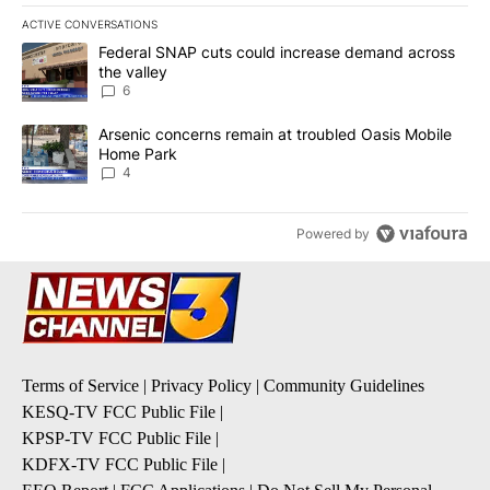
ACTIVE CONVERSATIONS
The following is a list of the most commented articles in the last 7
A trending article titled "Federal SNAP cuts could increase dema
Federal SNAP cuts could increase demand across
the valley
6
A trending article titled "Arsenic concerns remain at troubled O
Arsenic concerns remain at troubled Oasis Mobile
Home Park
4
Powered by
Terms of Service
|
Privacy Policy
|
Community Guidelines
KESQ-TV FCC Public File
|
KPSP-TV FCC Public File
|
KDFX-TV FCC Public File
|