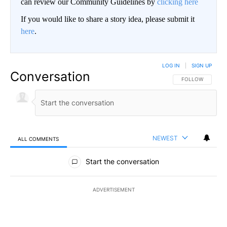
can review our Community Guidelines by
clicking here
If you would like to share a story idea, please submit it
here
.
LOG IN
|
SIGN UP
Conversation
FOLLOW THIS CO
FOLLOW
NEWEST
ALL COMMENTS
All Comments
Start the conversation
ADVERTISEMENT