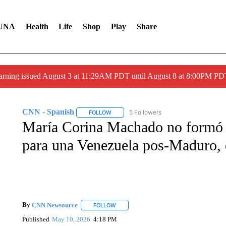
UNA
Health
Life
Shop
Play
Share
arning issued August 3 at 11:29AM PDT until August 8 at 8:00PM 
CNN - Spanish
5 Followers
FOLLOW
FOLLOW "CNN - SPANISH" TO RECEIVE NO
María Corina Machado no formó 
para una Venezuela pos-Maduro, d
By
CNN Newsource
FOLLOW
FOLLOW "" TO RECEIVE NOTIFICATIONS 
Published
May 10, 2026
4:18 PM