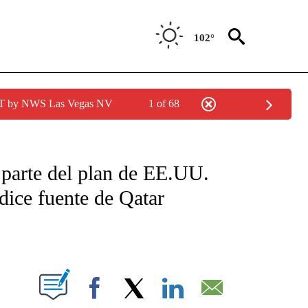
102°
PDT by NWS Las Vegas NV
1 of 68
TIFICATIONS ABOUT NEW PAGES ON "CNN - SPANISH".
parte del plan de EE.UU.
ice fuente de Qatar
ABOUT NEW PAGES ON "".
Facebook
X
LinkedIn
Email