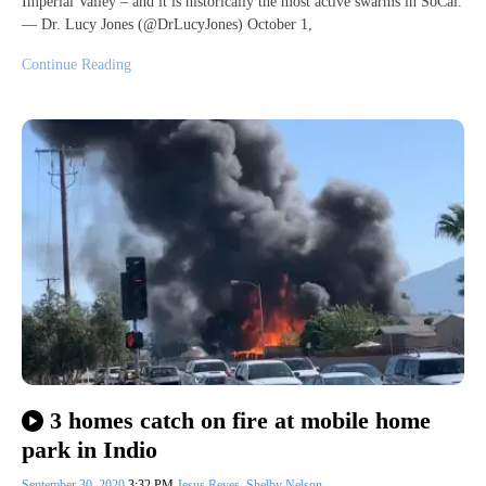
Imperial Valley – and it is historically the most active swarms in SoCal.
— Dr. Lucy Jones (@DrLucyJones) October 1,
Continue Reading
3 homes catch on fire at mobile home
park in Indio
September 30, 2020
3:32 PM
Jesus Reyes
,
Shelby Nelson